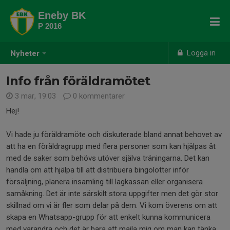
Eneby BK
P 2016
Logga in
Nyheter
Info från föräldramötet
3 mar, 19:03
0 kommentarer
Hej!
Vi hade ju föräldramöte och diskuterade bland annat behovet av
att ha en föräldragrupp med flera personer som kan hjälpas åt
med de saker som behövs utöver själva träningarna. Det kan
handla om att hjälpa till att distribuera bingolotter inför
försäljning, planera insamling till lagkassan eller organisera
samåkning. Det är inte särskilt stora uppgifter men det gör stor
skillnad om vi är fler som delar på dem. Vi kom överens om att
skapa en Whatsapp-grupp för att enkelt kunna kommunicera
med varandra och det är bara att maila mig om man kan tänka