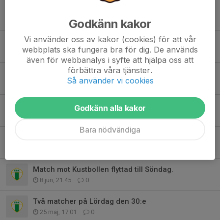
Obligatorisk bemanning av kiosken
1 aug, 19:42
0
Godkänn kakor
Vi använder oss av kakor (cookies) för att vår
Obligatorisk bemanning av kiosken
webbplats ska fungera bra för dig. De används
1 aug, 19:41
0
även för webbanalys i syfte att hjälpa oss att
förbättra våra tjänster.
Välkomna tillbaka!
Så använder vi cookies
29 jul, 21:35
1
Föräldramatch, Korv & Fotbollshäng
Godkänn alla kakor
11 jun, 23:22
0
Bara nödvändiga
Kvarglömda Saker
10 jun, 17:20
0
Match mot Kustbollen flyttad till Söndag.
8 jun, 21:45
0
Två matcher på Lördag den 30:e
25 maj, 17:01
0