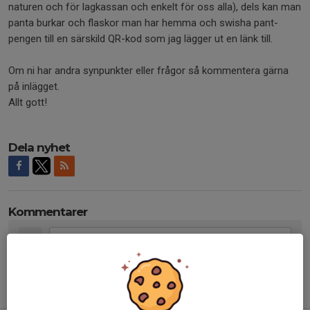
naturen och för lagkassan och enkelt för oss alla), dels kan man
panta burkar och flaskor man har hemma och swisha pant-
pengen till en särskild QR-kod som jag lägger ut en länk till.
Om ni har andra synpunkter eller frågor så kommentera gärna
på inlägget.
Allt gott!
Dela nyhet
Kommentarer
Tidigare nyheter