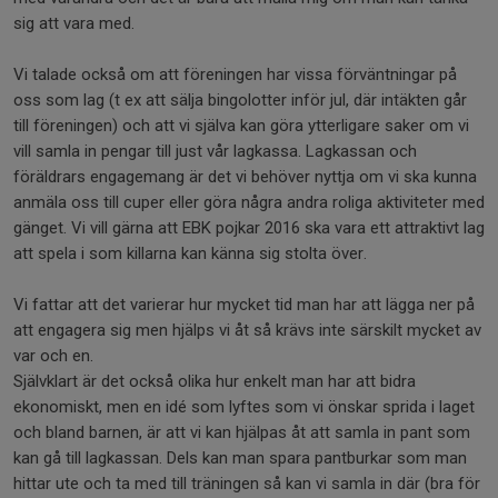
sig att vara med.
Vi talade också om att föreningen har vissa förväntningar på
oss som lag (t ex att sälja bingolotter inför jul, där intäkten går
till föreningen) och att vi själva kan göra ytterligare saker om vi
vill samla in pengar till just vår lagkassa. Lagkassan och
föräldrars engagemang är det vi behöver nyttja om vi ska kunna
anmäla oss till cuper eller göra några andra roliga aktiviteter med
gänget. Vi vill gärna att EBK pojkar 2016 ska vara ett attraktivt lag
att spela i som killarna kan känna sig stolta över.
Vi fattar att det varierar hur mycket tid man har att lägga ner på
att engagera sig men hjälps vi åt så krävs inte särskilt mycket av
var och en.
Självklart är det också olika hur enkelt man har att bidra
ekonomiskt, men en idé som lyftes som vi önskar sprida i laget
och bland barnen, är att vi kan hjälpas åt att samla in pant som
kan gå till lagkassan. Dels kan man spara pantburkar som man
hittar ute och ta med till träningen så kan vi samla in där (bra för