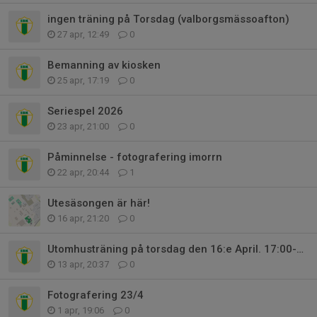
ingen träning på Torsdag (valborgsmässoafton)
27 apr, 12:49
0
Bemanning av kiosken
25 apr, 17:19
0
Seriespel 2026
23 apr, 21:00
0
Påminnelse - fotografering imorrn
22 apr, 20:44
1
Utesäsongen är här!
16 apr, 21:20
0
Utomhusträning på torsdag den 16:e April. 17:00-18:30
13 apr, 20:37
0
Fotografering 23/4
1 apr, 19:06
0