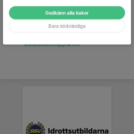
070-408 12 00
Godkänn alla kakor
jesperolsen979@gmail.com
Emil Lennartsson
Bara nödvändiga
Tränare
073-032 82 66
emilvanlennartsson@gmail.com