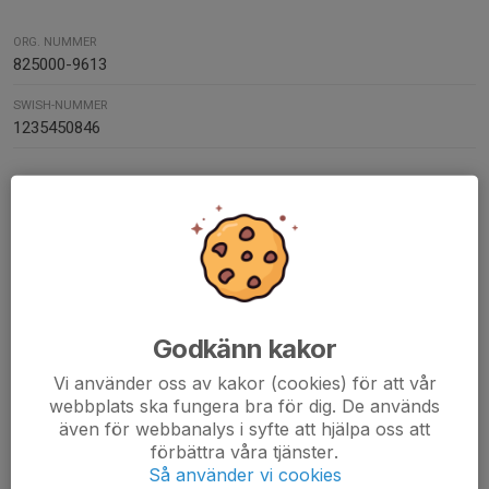
ORG. NUMMER
825000-9613
SWISH-NUMMER
1235450846
Kontaktpersoner
Kim Hellström
Ledare
073-042 01 70
kim.hellstrom@stadium.com
Godkänn kakor
Magnus Kindesjö
Ledare
Vi använder oss av kakor (cookies) för att vår
070-780 30 27
webbplats ska fungera bra för dig. De används
magnus.kindesjo@gmail.com
även för webbanalys i syfte att hjälpa oss att
förbättra våra tjänster.
Jesper Olsen
Så använder vi cookies
Ledare