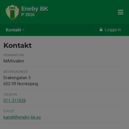
Eneby BK
P 2016
Logga in
Kontakt
Kontakt
HEMMAPLAN
MAXIvallen
BESÖKSADRESS
Drakengatan 5
602 09 Norrköping
TELEFON
011-311026
E-POST
kansli@eneby-bk.se