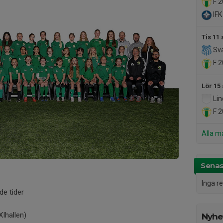
F 2
IFK 
Tis 11 
Svä
F 2
Lör 15
Lin
F 2
Alla m
Senas
Inga r
nde tider
Ihallen)
Nyhet