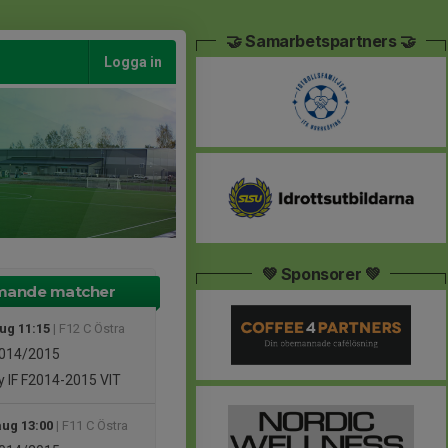
🤝 Samarbetspartners 🤝
Logga in
💚 Sponsorer 💚
ande matcher
aug 11:15
| F12 C Östra
014/2015
 IF F2014-2015 VIT
aug 13:00
| F11 C Östra