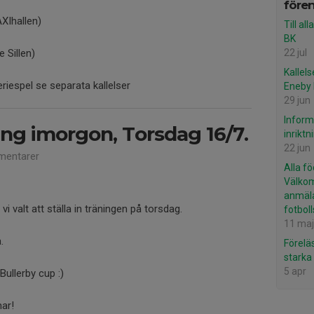
före
XIhallen)
Till a
BK
 Sillen)
22 jul
Kallels
iespel se separata kallelser
Eneby
29 jun
Inform
ning imorgon, Torsdag 16/7.
inriktn
22 jun
entarer
Alla f
Välko
anmäla
 valt att ställa in träningen på torsdag.
fotbol
11 maj
.
Förelä
stark
5 apr
 Bullerby cup :)
ar!