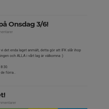
på Onsdag 3/6!
entarer
i det enda laget anmält, detta gör att IFK slår ihop
ngen och ALLA i vårt lag är välkomna :)
18:30.
de förra...
t!
mmentarer