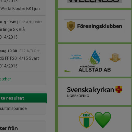
014/2015
Wreta Kloster BK Ljungsbro
aug 17:45
| F12 A/B Östra
rtinge SK Blå
014/2015
 aug 10:30
| F12 A/B Östra
dö FF F2014/15 Svart
014/2015
atcher
te resultat
esultat sparade
er från