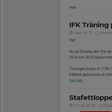
mvh.
IFK Träning 
1 jun, 14:12
0 komm
Hej!
Nu på Onsdag den 3/6 var v
2014 och 2015 öppna träni
Träningen börjar kl 17:00-
Kallelse gick precis ut och 
Läs mer
Stafettloppe
10 maj, 20:13
0 ko