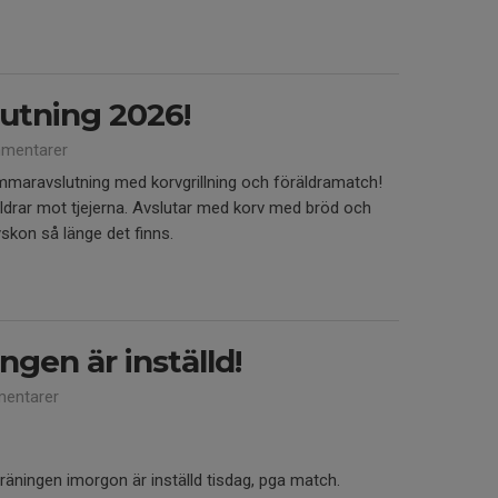
tning 2026!
mentarer
mmaravslutning med korvgrillning och föräldramatch!
ldrar mot tjejerna. Avslutar med korv med bröd och
syskon så länge det finns.
ngen är inställd!
entarer
t träningen imorgon är inställd tisdag, pga match.