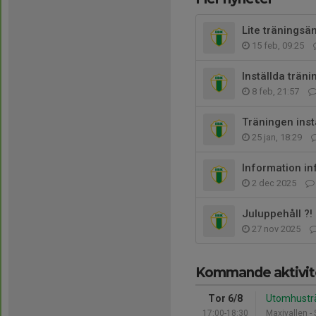
Lite träningsä
15 feb, 09:25
Inställda trän
8 feb, 21:57
Träningen ins
25 jan, 18:29
Information in
2 dec 2025
Juluppehåll ?!
27 nov 2025
Kommande aktivit
Tor 6/8
Utomhustr
17:00-18:30
Maxivallen - 