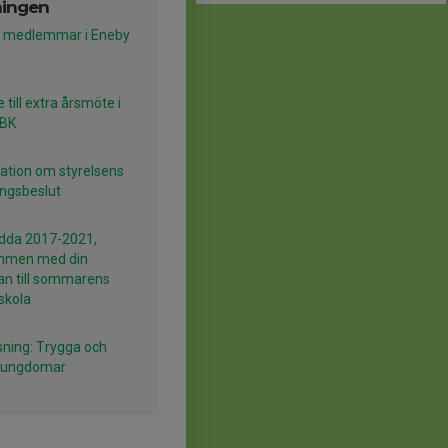
ningen
lla medlemmar i Eneby
e till extra årsmöte i
 BK
ation om styrelsens
ingsbeslut
ödda 2017-2021,
mmen med din
n till sommarens
lskola
sning: Trygga och
a ungdomar