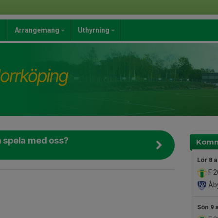
a
Arrangemang
Uthyrning
ja spela med oss?
Komm
Lör 8 
F 2
Åby
Sön 9 