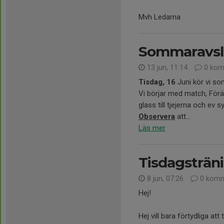
Mvh Ledarna
Sommaravslu
13 jun, 11:14
0 kom
Tisdag, 16
Juni kör vi so
Vi börjar med match, Förä
glass till tjejerna och ev 
Observera
att...
Läs mer
Tisdagsträni
8 jun, 07:26
0 komm
Hej!
Hej vill bara förtydliga at