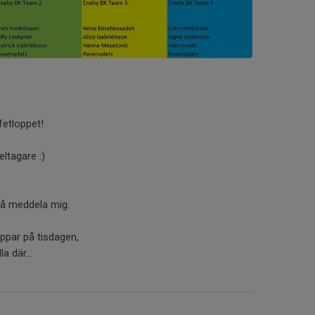
fetloppet!
eltagare :)
.
så meddela mig.
ppar på tisdagen,
a där...