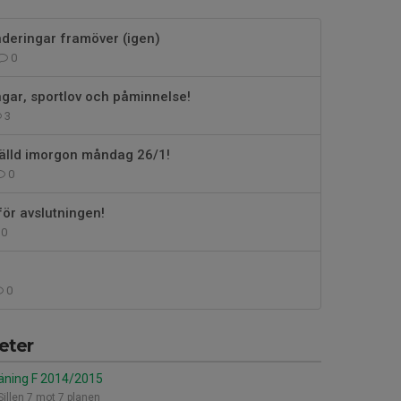
nderingar framöver (igen)
0
ingar, sportlov och påminnelse!
3
tälld imorgon måndag 26/1!
0
för avslutningen!
0
0
eter
äning F 2014/2015
Sillen 7 mot 7 planen