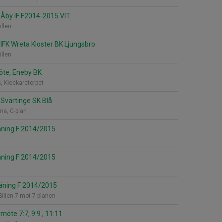
Åby IF F2014-2015 VIT
illen
IFK Wreta Kloster BK Ljungsbro
illen
öte, Eneby BK
s, Klockaretorpet
Svärtinge SK Blå
na, C-plan
ning F 2014/2015
ning F 2014/2015
äning F 2014/2015
Sillen 7 mot 7 planen
öte 7:7, 9:9 , 11:11