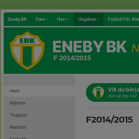
Eneby BK
Dam
Herr
Ungdom
Fotboll För All
F 2014/2015
Vill du bör
Hem
Anmäl dig här!
Nyheter
Truppen
F2014/2015
Matcher