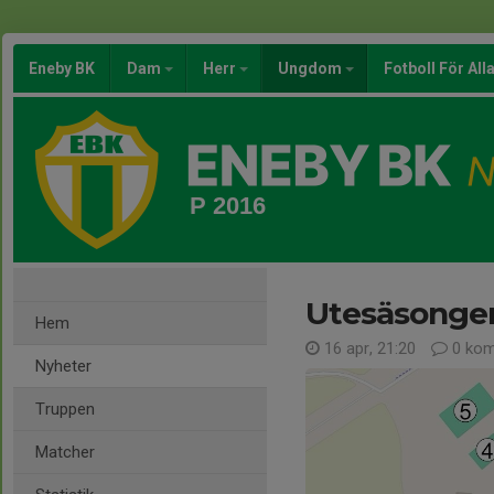
Eneby BK
Dam
Herr
Ungdom
Fotboll För All
P 2016
Utesäsongen
Hem
16 apr, 21:20
0 kom
Nyheter
Truppen
Matcher