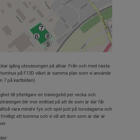
ckar igång utesäsongen på allvar. Från och med nästa
r utomhus på F13D vilket är samma plan som vi använde
 7 på kartbilden).
het till ytterligare en träningstid per vecka och
sträningen blir mer inriktad på att de som är där får
alltså vara mindre fys och spel just på torsdagarna och
frivilligt att komma och vi vill att dom som är där är
ker.
jer: