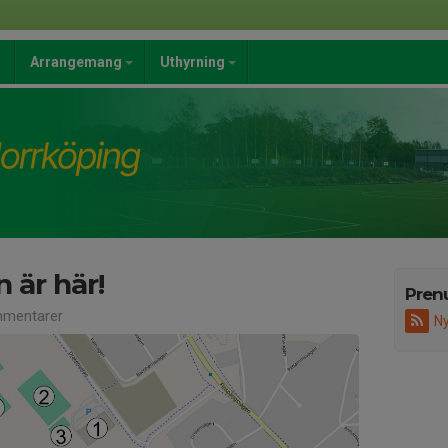
a
Arrangemang
Uthyrning
 är här!
Pren
mentarer
Ny