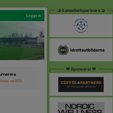
🤝 Samarbetspartners 🤝
Logga in
💚 Sponsorer 💚
umerera
heter via RSS