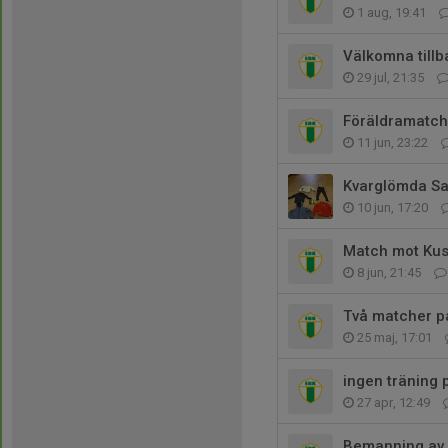
1 aug, 19:41
Välkomna tillb
29 jul, 21:35
Föräldramatch,
11 jun, 23:22
Kvarglömda Sa
10 jun, 17:20
Match mot Kustb
8 jun, 21:45
Två matcher p
25 maj, 17:01
ingen träning
27 apr, 12:49
Bemanning av 