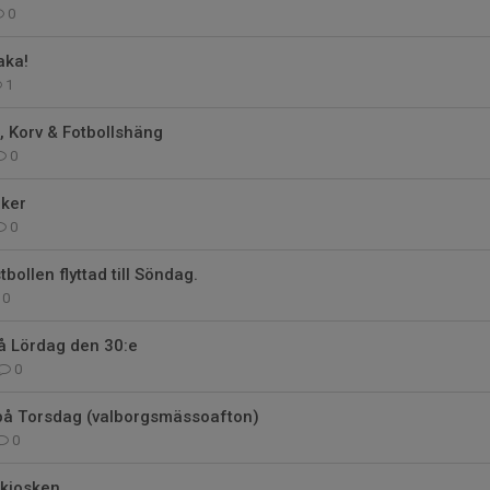
0
aka!
1
 Korv & Fotbollshäng
0
ker
0
ollen flyttad till Söndag.
0
å Lördag den 30:e
0
 på Torsdag (valborgsmässoafton)
0
kiosken