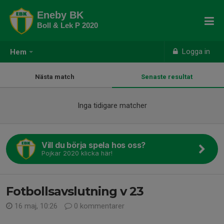
Eneby BK
Boll & Lek P 2020
Logga in
Hem
Nästa match
Senaste resultat
Inga tidigare matcher
Vill du börja spela hos oss?
Pojkar 2020 klicka här!
Fotbollsavslutning v 23
16 maj, 10:26
0 kommentarer