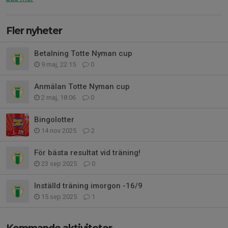
Fler nyheter
Betalning Totte Nyman cup
9 maj, 22:15
0
Anmälan Totte Nyman cup
2 maj, 18:06
0
Bingolotter
14 nov 2025
2
För bästa resultat vid träning!
23 sep 2025
0
Inställd träning imorgon -16/9
15 sep 2025
1