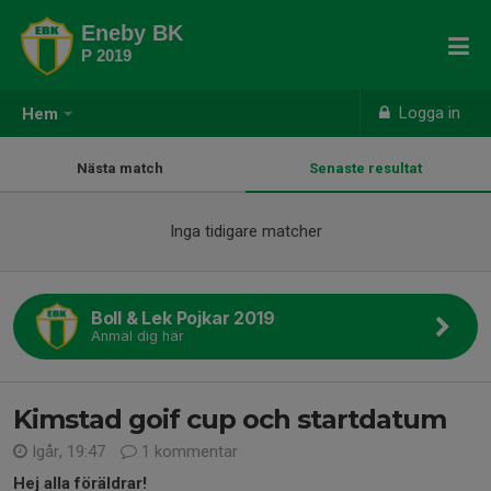
Eneby BK
P 2019
Logga in
Hem
Nästa match
Senaste resultat
Inga tidigare matcher
Boll & Lek Pojkar 2019
Anmäl dig här
Kimstad goif cup och startdatum
Igår, 19:47
1 kommentar
Hej alla föräldrar!