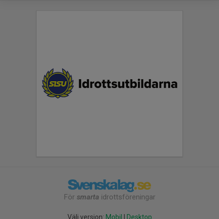
För
smarta
idrottsföreningar
Välj version:
Mobil
|
Desktop