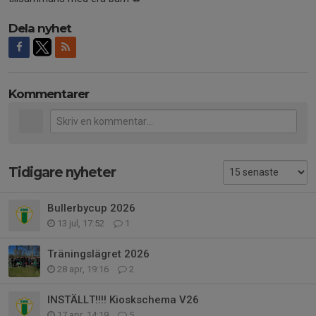
Dela nyhet
Kommentarer
Tidigare nyheter
Bullerbycup 2026
13 jul, 17:52
1
Träningslägret 2026
28 apr, 19:16
2
INSTÄLLT!!!! Kioskschema V26
17 apr, 14:19
5