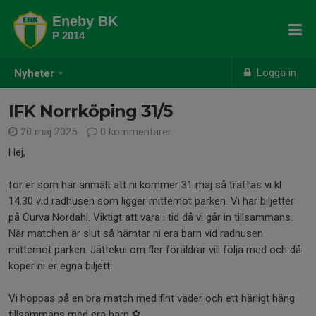
Eneby BK
P 2014
Logga in
Nyheter
IFK Norrköping 31/5
20 maj 2025
0 kommentarer
Hej,
för er som har anmält att ni kommer 31 maj så träffas vi kl
14.30 vid radhusen som ligger mittemot parken. Vi har biljetter
på Curva Nordahl. Viktigt att vara i tid då vi går in tillsammans.
När matchen är slut så hämtar ni era barn vid radhusen
mittemot parken. Jättekul om fler föräldrar vill följa med och då
köper ni er egna biljett.
Vi hoppas på en bra match med fint väder och ett härligt häng
tillsammans med era barn ⚽️