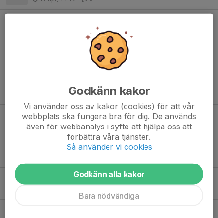
Nya träningstider mm
14 apr, 17:11
0
Bullerbycup ⚽️
12 apr, 12:53
0
Försäljning för P2014
Godkänn kakor
31 mar, 18:52
1
Vi använder oss av kakor (cookies) för att vår
Möjlighet att boka mat till futsal 1/3
webbplats ska fungera bra för dig. De används
även för webbanalys i syfte att hjälpa oss att
21 feb, 08:23
0
förbättra våra tjänster.
Så använder vi cookies
Nya matchtröjor!
10 dec 2025
2
Godkänn alla kakor
Föräldramöte P2014 Säsong 2025
19 nov 2025
0
Bara nödvändiga
SKÄRPNING!