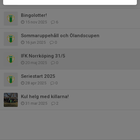
17 nov 2025
0
Bingolotter!
15 nov 2025
6
Sommaruppehåll och Ölandscupen
16 jun 2025
0
IFK Norrköping 31/5
20 maj 2025
0
Seriestart 2025
28 apr 2025
0
Kul helg med killarna!
31 mar 2025
2