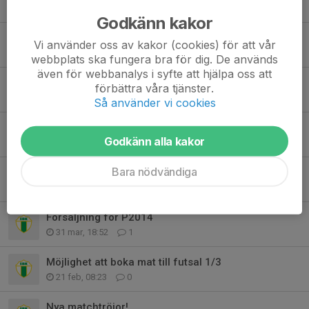
13 jul, 17:52
1
Godkänn kakor
Träningslägret 2026
Vi använder oss av kakor (cookies) för att vår
28 apr, 19:16
2
webbplats ska fungera bra för dig. De används
även för webbanalys i syfte att hjälpa oss att
INSTÄLLT!!!! Kioskschema V26
förbättra våra tjänster.
17 apr, 14:19
5
Så använder vi cookies
Nya träningstider mm
Godkänn alla kakor
14 apr, 17:11
0
Bara nödvändiga
Bullerbycup ⚽️
12 apr, 12:53
0
Försäljning för P2014
31 mar, 18:52
1
Möjlighet att boka mat till futsal 1/3
21 feb, 08:23
0
Nya matchtröjor!