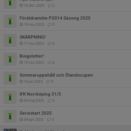
10 dec 2025
2
Föräldramöte P2014 Säsong 2025
19 nov 2025
0
SKÄRPNING!
17 nov 2025
0
Bingolotter!
15 nov 2025
6
Sommaruppehåll och Ölandscupen
16 jun 2025
0
IFK Norrköping 31/5
20 maj 2025
0
Seriestart 2025
28 apr 2025
0