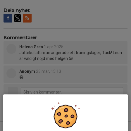
Dela nyhet
Kommentarer
Helena Gren
1 apr 2025
Jättekul att ni arrangerade ett träningsläger, Tack! Leon
är väldigt nöjd med helgen 😃
Anonym
23 mar, 15:13
😁
Tidigare nyheter
Bullerbycup 2026