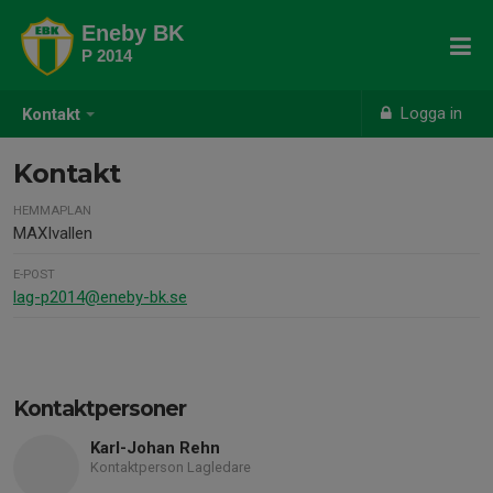
Eneby BK
P 2014
Logga in
Kontakt
Kontakt
HEMMAPLAN
MAXIvallen
E-POST
lag-p2014@eneby-bk.se
Kontaktpersoner
Karl-Johan Rehn
Kontaktperson Lagledare