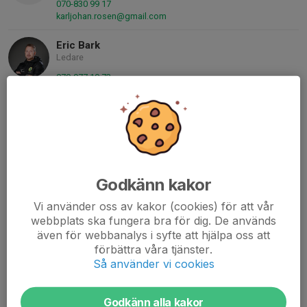
070-830 99 17
karljohan.rosen@gmail.com
Eric Bark
Ledare
070-977 10 73
eric@anatomicsitt.com
Alexander Alenius
Ledare
073-732 66 54
alexander.alenius@live.se
Godkänn kakor
Matilda Salokannel
Ledare
Vi använder oss av kakor (cookies) för att vår
webbplats ska fungera bra för dig. De används
070-771 25 18
även för webbanalys i syfte att hjälpa oss att
bjork.matilda@gmail.com
förbättra våra tjänster.
Så använder vi cookies
Johan Nyberg
Ledare
070-374 36 38
Godkänn alla kakor