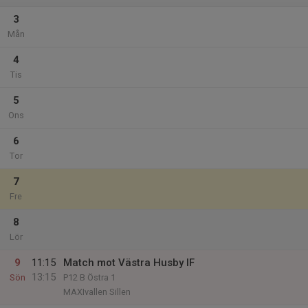
3
Mån
4
Tis
5
Ons
6
Tor
7
Fre
8
Lör
9
11:15
Match mot Västra Husby IF
13:15
Sön
P12 B Östra 1
MAXIvallen Sillen