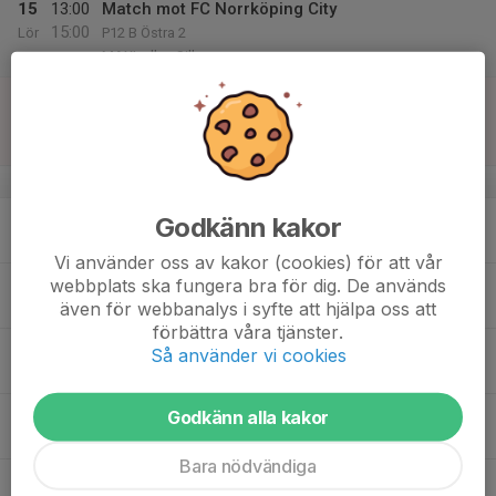
15
13:00
Match mot FC Norrköping City
15:00
Lör
P12 B Östra 2
MAXIvallen Sillen
16
00:00
Match mot Assyriska IF Norrköping
02:00
Sön
P12 B Östra 1
Navestad IP 2
v.34
17
18:30
Träning
Godkänn kakor
20:00
Mån
Sillen 7 mot 7
Vi använder oss av kakor (cookies) för att vår
18
18:00
Huvudledarmöte 3:3 5:5
webbplats ska fungera bra för dig. De används
19:00
även för webbanalys i syfte att hjälpa oss att
Tis
Kafeterian Maxihallen
förbättra våra tjänster.
19
17:00
Träning
Så använder vi cookies
18:30
Ons
Sillen 7 mot 7
20
17:00
Träning
Godkänn alla kakor
18:30
Tor
MAXIhallen
Bara nödvändiga
21