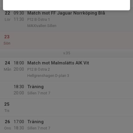
Fre
22
09:30
Match mot FF Jaguar Norrköping Blå
11:30
Lör
P12 B Östra 1
MAXIvallen Sillen
23
Sön
v.35
24
18:00
Match mot Malmslätts AIK Vit
20:00
Mån
P12 B Östra 2
Hellgrenshagen D-plan 3
18:30
Träning
20:00
Sillen 7 mot 7
25
Tis
26
17:00
Träning
18:30
Ons
Sillen 7 mot 7