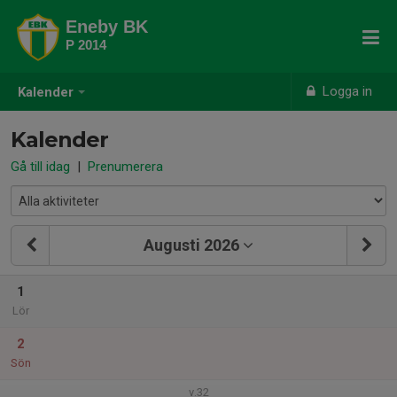
Eneby BK
P 2014
Logga in
Kalender
Kalender
Gå till idag
|
Prenumerera
Augusti 2026
1
Lör
2
Sön
v.32