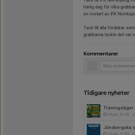
Tack till IFK Norrköping, 
härlig dag för våra grabbar
en rivstart av IFK Norrkö
Tack till alla föräldrar 
grabbarna tyckte det var ro
Kommentarer
Tidigare nyheter
Träningsläger
24 jun, 21:03
Jönsbergska 
13 jun, 11:35