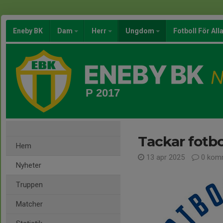
Eneby BK
Dam
Herr
Ungdom
Fotboll För All
P 2017
Tackar fotbo
Hem
13 apr 2025
0 kom
Nyheter
Truppen
Matcher