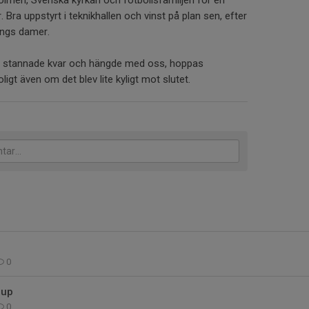
Holmen, Svenska kyrkan och fotbollsfamiljen för en
. Bra uppstyrt i teknikhallen och vinst på plan sen, efter
pings damer.
som stannade kvar och hängde med oss, hoppas
ligt även om det blev lite kyligt mot slutet.
0
cup
0