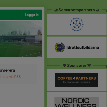
🤝 Samarbetspartners 🤝
Logga in
💚 Sponsorer 💚
umerera
heter via RSS