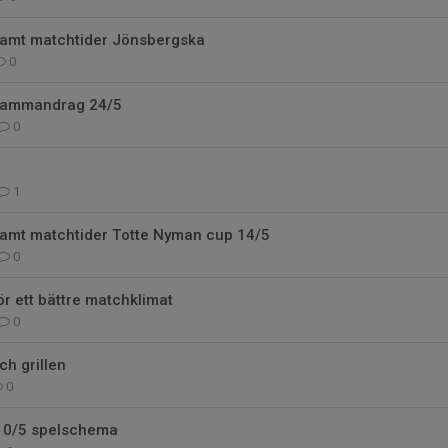
samt matchtider Jönsbergska
0
 sammandrag 24/5
0
1
samt matchtider Totte Nyman cup 14/5
0
r ett bättre matchklimat
0
h grillen
0
0/5 spelschema