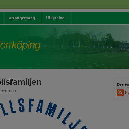
a
Arrangemang
Uthyrning
llsfamiljen
Pren
mentarer
Ny