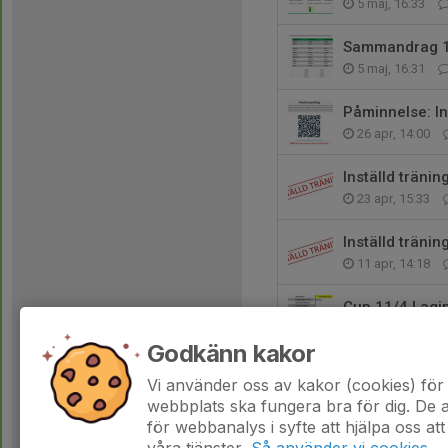
5 maj, 16:33
Sammandrag 10
5 maj, 16:31
Påminnelse: In
26 apr, 14:00
Inställd tränin
23 apr, 15:33
Inställd tränin
11 apr, 14:18
Cup 11/4 Lagi
9 apr, 19:02
Godkänn kakor
Inställd tränin
Vi använder oss av kakor (cookies) för 
2 apr, 15:42
webbplats ska fungera bra för dig. De
för webbanalys i syfte att hjälpa oss att