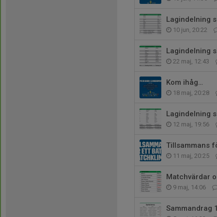
Lagindelning 
10 jun, 20:22
Lagindelning
22 maj, 12:43
Kom ihåg…
18 maj, 20:28
Lagindelning 
12 maj, 19:56
Tillsammans fö
11 maj, 20:25
Matchvärdar oc
9 maj, 14:06
Sammandrag 1