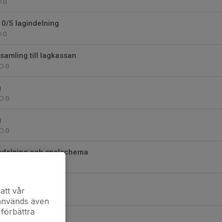
0
/5 lagindelning
0
samling till lagkassan
0
g
0
g
0
ndelning och spelschema
0
g 5/4
att vår
0
 används även
 förbättra