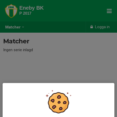
Eneby BK
P 2017
Logga in
Matcher
Matcher
Ingen serie inlagd