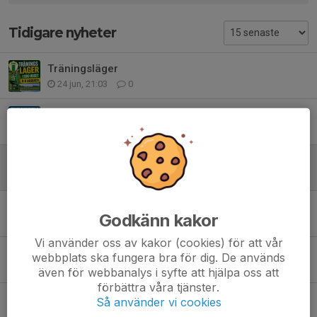
Tidigare nyheter
Träningsläger
24 jun, 21:03
0
Jönsbergska cup
13 jun, 11:35
0
Lagindelning samt matchtider Jönsbergska
10 jun, 20:22
0
Lagindelning sammandrag 24/5
Godkänn kakor
22 maj, 12:43
0
Vi använder oss av kakor (cookies) för att vår
Kom ihåg…
webbplats ska fungera bra för dig. De används
18 maj, 20:28
1
även för webbanalys i syfte att hjälpa oss att
förbättra våra tjänster.
Lagindelning samt matchtider Totte Nyman cup 14/5
Så använder vi cookies
12 maj, 19:56
0