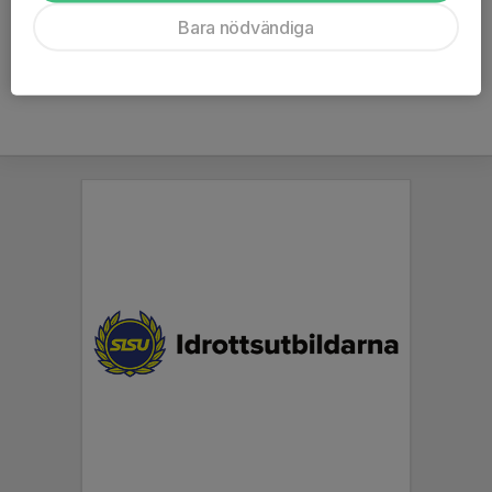
Ålder
47 år
Bara nödvändiga