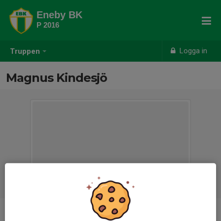
Eneby BK
P 2016
Logga in
Truppen
Magnus Kindesjö
Titel
Ledare