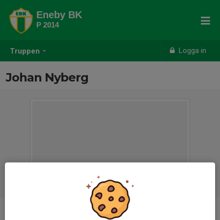
Eneby BK
P 2014
Logga in
Truppen
Johan Nyberg
Titel
Ledare