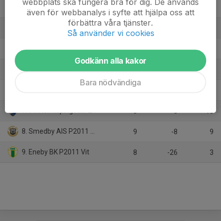
webbplats ska fungera bra för dig. De används
2. Åtvidabergs FF P11
8
8
15
även för webbanalys i syfte att hjälpa oss att
förbättra våra tjänster.
3. Katrineholms SK FK
8
7
15
Så använder vi cookies
4. Stångebro United BK 2011
8
7
13
Godkänn alla kakor
5. BK Derby Svart
8
0
13
Bara nödvändiga
6. Motala AIF FK U15 (2011)
8
2
12
7. IFK Norrköping FK P2012
8
-3
10
8. Smedby AIS P2011 Svart
9
-8
9
9. Eneby BK P2011 Vit
8
-26
3