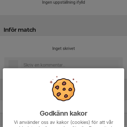
Ingen uppställning ifylld
Inför match
Inget skrivet
Tabell
P15 A
M
+/-
P
Godkänn kakor
1. Hjulsbro IK U15 Vit
7
13
16
Vi använder oss av kakor (cookies) för att vår