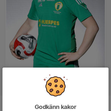
Godkänn kakor
Position
Mittfältare