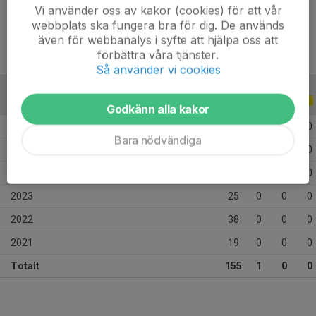
Ålder
15 år
Vi använder oss av kakor (cookies) för att vår
webbplats ska fungera bra för dig. De används
även för webbanalys i syfte att hjälpa oss att
förbättra våra tjänster.
Så använder vi cookies
ALLA SERIER
ALLA ÅR
Godkänn alla kakor
2026
20
0
0
0
Bara nödvändiga
2025
32
0
0
0
2024
21
1
0
0
2023
25
0
0
0
2022
38
0
0
0
2021
19
0
0
0
Totalt
155
1
0
0