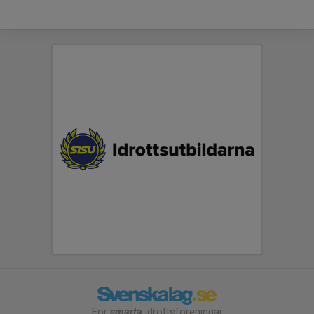
För
smarta
idrottsföreningar