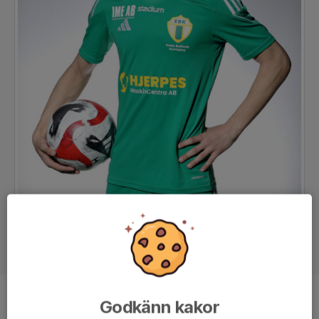
Godkänn kakor
Position
Mittfältare