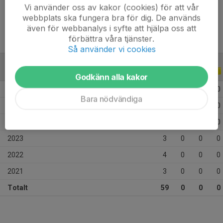
Ålder
15 år
Vi använder oss av kakor (cookies) för att vår
webbplats ska fungera bra för dig. De används
även för webbanalys i syfte att hjälpa oss att
förbättra våra tjänster.
Så använder vi cookies
ALLA SERIER
ALLA ÅR
Godkänn alla kakor
2026
14
0
0
0
Bara nödvändiga
2025
22
0
0
0
2024
13
0
0
0
2023
3
0
0
0
2022
4
0
0
0
2021
3
0
0
0
Totalt
59
0
0
0