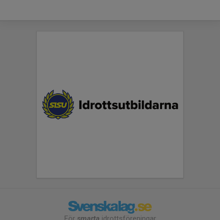
För
smarta
idrottsföreningar