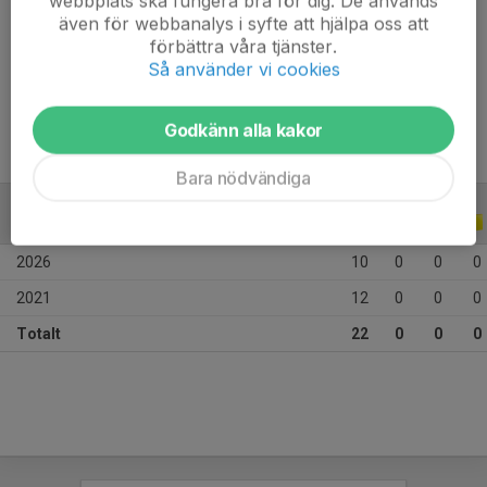
webbplats ska fungera bra för dig. De används
Ålder
15 år
även för webbanalys i syfte att hjälpa oss att
Längd
155 cm
förbättra våra tjänster.
Så använder vi cookies
Vikt
50 kg
Godkänn alla kakor
Bara nödvändiga
ALLA SERIER
ALLA ÅR
2026
10
0
0
0
2021
12
0
0
0
Totalt
22
0
0
0