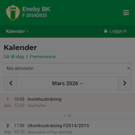
Eneby BK
F 2014/2015
Logga in
Kalender
Kalender
Gå till idag
|
Prenumerera
Mars 2026
1
10:00
Inomhusträning
12:00
Sön
Maxihallen
v.10
2
17:00
Utomhusträning F2014/2015
18:30
Mån
Maxivallen A-Plan Wembly