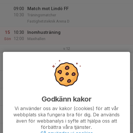
09:00
Match mot Lindö FF
10:30
Träningsmatcher
Fastighetsteknik Arena D
15
10:30
Inomhusträning
12:00
Sön
Maxihallen
v.12
16
17:00
Utomhusträning F2014/2015
18:30
Mån
Maxivallen A-Plan Wembly
17
Tis
18
Godkänn kakor
Ons
Vi använder oss av kakor (cookies) för att vår
19
17:30
Fys/Löpning + Inomhusträning
webbplats ska fungera bra för dig. De används
19:00
Tor
Utomhus + Maxihallen
även för webbanalys i syfte att hjälpa oss att
förbättra våra tjänster.
20