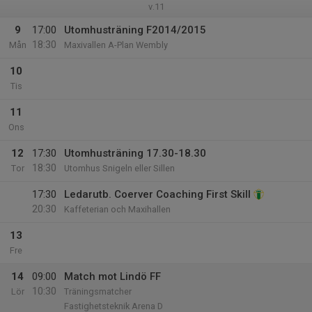
v.11
9
17:00
Utomhusträning F2014/2015
18:30
Mån
Maxivallen A-Plan Wembly
10
Tis
11
Ons
12
17:30
Utomhusträning 17.30-18.30
18:30
Tor
Utomhus Snigeln eller Sillen
17:30
Ledarutb. Coerver Coaching First Skill
20:30
Kaffeterian och Maxihallen
13
Fre
14
09:00
Match mot Lindö FF
10:30
Lör
Träningsmatcher
Fastighetsteknik Arena D