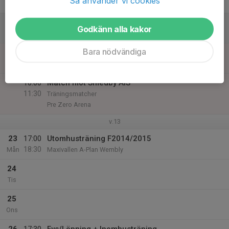
Så använder vi cookies
Fre
21
Godkänn alla kakor
Lör
Bara nödvändiga
22
10:00
Inomhusträning
12:00
Sön
Maxihallen
10:00
Match mot Smedby AIS
11:30
Träningsmatcher
Pre Zero Arena
v.13
23
17:00
Utomhusträning F2014/2015
18:30
Mån
Maxivallen A-Plan Wembly
24
Tis
25
Ons