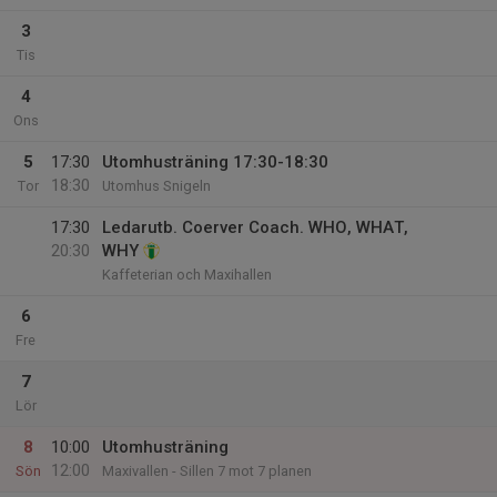
3
Tis
4
Ons
5
17:30
Utomhusträning 17:30-18:30
18:30
Tor
Utomhus Snigeln
17:30
Ledarutb. Coerver Coach. WHO, WHAT,
20:30
WHY
Kaffeterian och Maxihallen
6
Fre
7
Lör
8
10:00
Utomhusträning
12:00
Sön
Maxivallen - Sillen 7 mot 7 planen