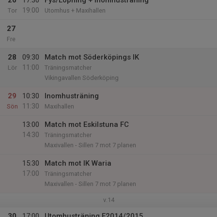
26
17:30
Fys/Löpning + Inomhusträning
19:00
Tor
Utomhus + Maxihallen
27
Fre
28
09:30
Match mot Söderköpings IK
11:00
Lör
Träningsmatcher
Vikingavallen Söderköping
29
10:30
Inomhusträning
11:30
Sön
Maxihallen
13:00
Match mot Eskilstuna FC
14:30
Träningsmatcher
Maxivallen - Sillen 7 mot 7 planen
15:30
Match mot IK Waria
17:00
Träningsmatcher
Maxivallen - Sillen 7 mot 7 planen
v.14
30
17:00
Utomhusträning F2014/2015