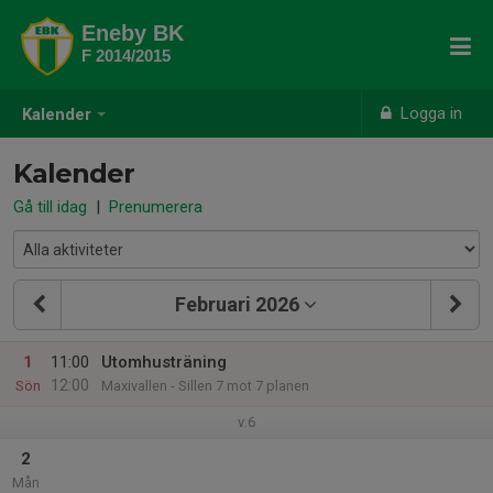
Eneby BK
F 2014/2015
Logga in
Kalender
Kalender
Gå till idag
|
Prenumerera
Februari 2026
1
11:00
Utomhusträning
12:00
Sön
Maxivallen - Sillen 7 mot 7 planen
v.6
2
Mån