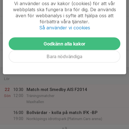
Vi använder oss av kakor (cookies) för att vår
17
webbplats ska fungera bra för dig. De används
Tis
även för webbanalys i syfte att hjälpa oss att
förbättra våra tjänster.
18
Så använder vi cookies
Ons
19
17:00
Inomhusträning
Godkänn alla kakor
19:00
Tor
Maxihallen
20
Bara nödvändiga
Fre
21
Lör
22
10:30
Match mot Smedby AIS F2014
12:00
Sön
Träningsmatcher
Maxihallen
16:00
Bollvärdar - kolla på match IFK -BP
19:00
Norrköpings idrottspark (Platinum Cars arena)
v.9