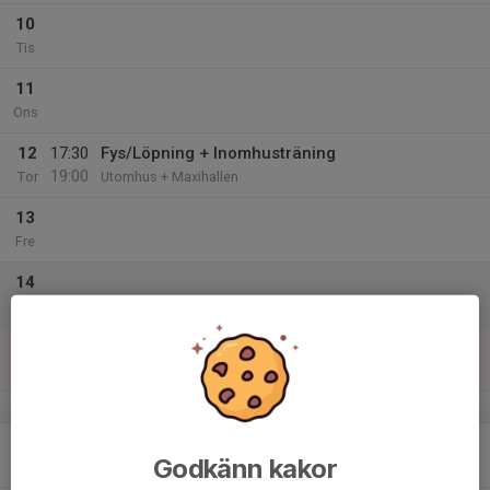
10
Tis
11
Ons
12
17:30
Fys/Löpning + Inomhusträning
19:00
Tor
Utomhus + Maxihallen
13
Fre
14
Lör
15
11:00
Inomhusträning
12:00
Sön
Maxihallen
v.8
16
Godkänn kakor
Mån