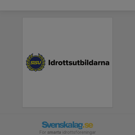
För
smarta
idrottsföreningar