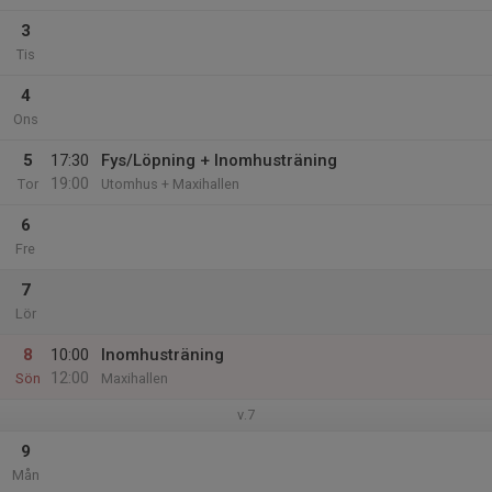
3
Tis
4
Ons
5
17:30
Fys/Löpning + Inomhusträning
19:00
Tor
Utomhus + Maxihallen
6
Fre
7
Lör
8
10:00
Inomhusträning
12:00
Sön
Maxihallen
v.7
9
Mån