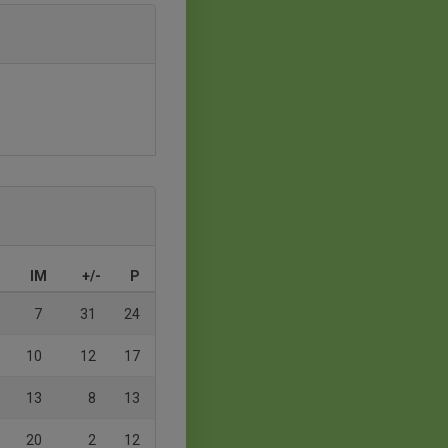
IM
+/-
P
7
31
24
10
12
17
13
8
13
20
2
12