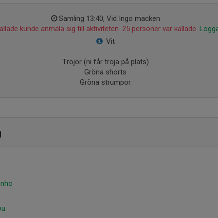
Samling 13:40, Vid Ingo macken
llade kunde anmäla sig till aktiviteten. 25 personer var kallade.
Logga
Vit
Tröjor (ni får tröja på plats)
Gröna shorts
Gröna strumpor
g
anho
ou