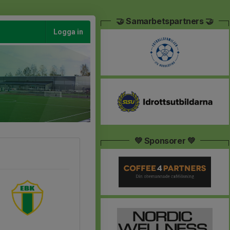
🤝 Samarbetspartners 🤝
Logga in
💚 Sponsorer 💚