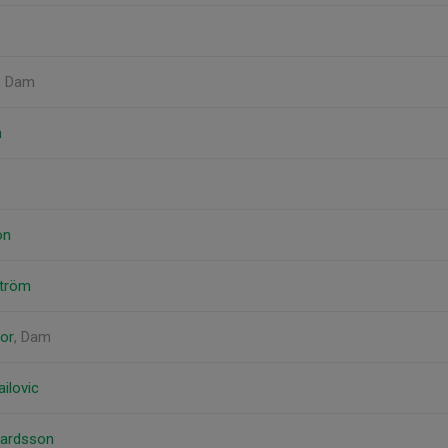
, Dam
n
on
ström
or
, Dam
ilovic
wardsson