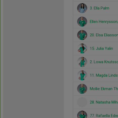
3. Ella Palm
Ellen Henrysson
20. Elsa Eliasso
15. Julia Yalin
2. Lowa Knutss
11. Magda Lind
Mollie Ekman Th
28. Natasha Miha
77. Rafaella Ed