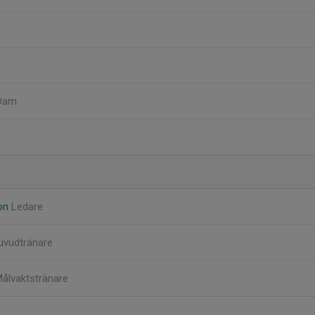
 Dam
son
Ledare
uvudtränare
ålvaktstränare