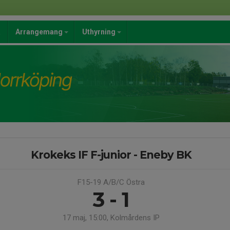
a
Arrangemang
Uthyrning
Krokeks IF F-junior - Eneby BK
F15-19 A/B/C Östra
3 - 1
17 maj, 15:00, Kolmårdens IP