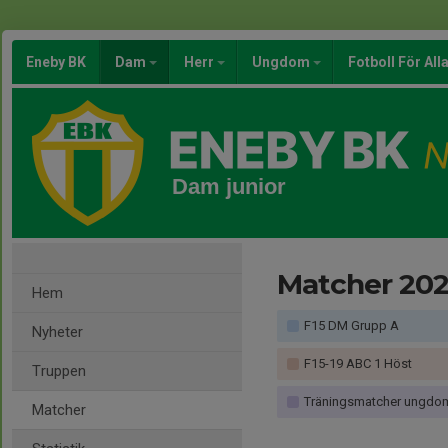
Eneby BK
Dam
Herr
Ungdom
Fotboll För All
Dam junior
Matcher 20
Hem
F15 DM Grupp A
Nyheter
F15-19 ABC 1 Höst
Truppen
Träningsmatcher ungdom 
Matcher