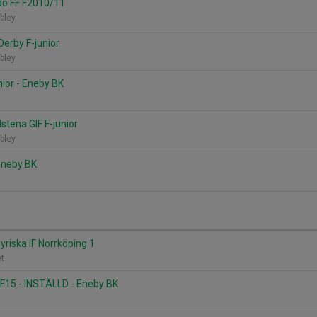
dö FF F2010/11
bley
Derby F-junior
bley
nior - Eneby BK
stena GIF F-junior
bley
Eneby BK
yriska IF Norrköping 1
et
 F15 - INSTÄLLD - Eneby BK