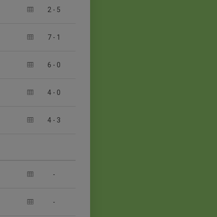
2
-
5
7
-
1
6
-
0
4
-
0
4
-
3
-
-