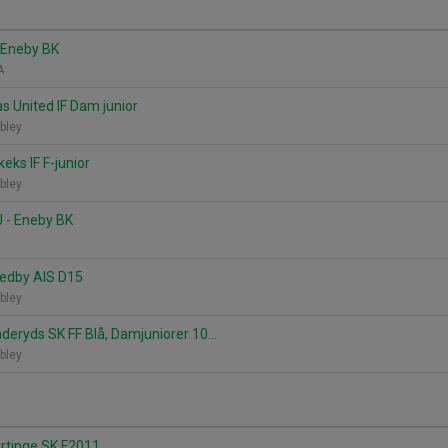
 Eneby BK
 A
s United IF Dam junior
bley
eks IF F-junior
bley
 - Eneby BK
A
edby AIS D15
bley
deryds SK FF Blå, Damjuniorer 10...
bley
ärtinge SK F2011