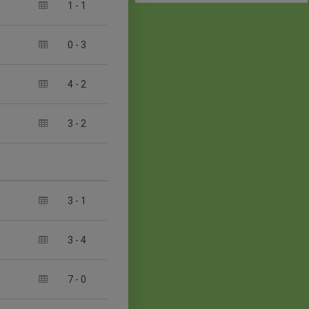
1
-
1
0
-
3
4
-
2
3
-
2
3
-
1
3
-
4
7
-
0