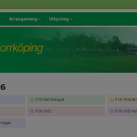
a
Arrangemang
Uthyrning
26
F15 DM Slutspel
F15-19 A/B/
F15-19 D
F15-19 D Hö
tjejer