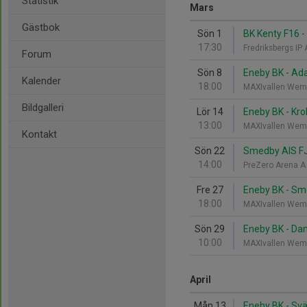
Statistik
Mars
Gästbok
Sön 1
BK Kenty F16 -
17:30
Fredriksbergs IP
Forum
Sön 8
Eneby BK - Ada
Kalender
18:00
MAXIvallen Wem
Bildgalleri
Lör 14
Eneby BK - Krok
13:00
MAXIvallen Wem
Kontakt
Sön 22
Smedby AIS FJ
14:00
PreZero Arena 
Fre 27
Eneby BK - Sm
18:00
MAXIvallen Wem
Sön 29
Eneby BK - Dan
10:00
MAXIvallen Wem
April
Mån 13
Eneby BK - Sv