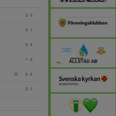
3
-
0
3
-
1
2
-
4
1
-
0
0
-
6
2
-
1