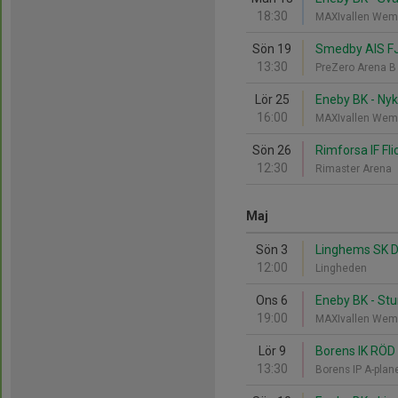
18:30
MAXIvallen Wem
Sön 19
Smedby AIS FJ
13:30
PreZero Arena 
Lör 25
Eneby BK - Nyk
16:00
MAXIvallen Wem
Sön 26
Rimforsa IF Fli
12:30
Rimaster Arena
Maj
Sön 3
Linghems SK D
12:00
Lingheden
Ons 6
Eneby BK - Stu
19:00
MAXIvallen Wem
Lör 9
Borens IK RÖD
13:30
Borens IP A-pla