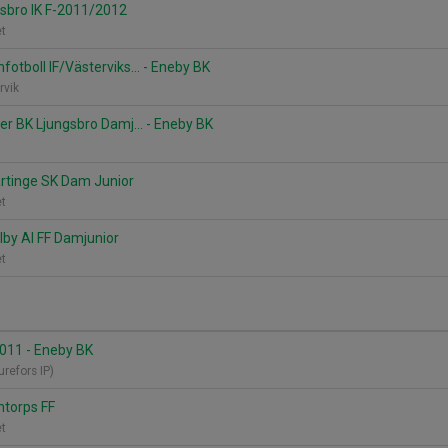
lsbro IK F-2011/2012
et
otboll IF/Västerviks... - Eneby BK
ervik
ter BK Ljungsbro Damj... - Eneby BK
ärtinge SK Dam Junior
et
lby AI FF Damjunior
et
2011 - Eneby BK
turefors IP)
ntorps FF
et