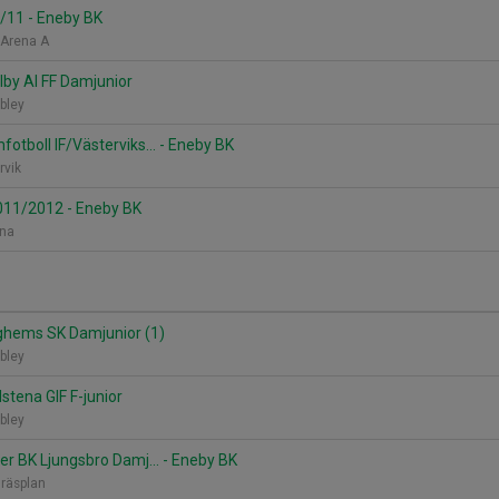
/11 - Eneby BK
k Arena A
lby AI FF Damjunior
bley
otboll IF/Västerviks... - Eneby BK
ervik
2011/2012 - Eneby BK
ena
nghems SK Damjunior (1)
bley
stena GIF F-junior
bley
ter BK Ljungsbro Damj... - Eneby BK
gräsplan