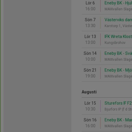
Lör 6
Eneby BK - Hju
16:00
MAXIvallen Slag
Sön 7
Västerviks damf
13:30
Karstorp 1, Väst
Lör 13
IFK Wreta Klos
13:00
Kungsbrohov
Sön 14
Eneby BK - Sv
10:00
MAXIvallen Slag
Sön 21
Eneby BK - Mjö
19:00
MAXIvallen Slag
Augusti
Lör 15
Sturefors IF F
10:30
Bjurfors IP (f d S
Sön 16
Eneby BK - Ma
16:00
MAXIvallen Slag