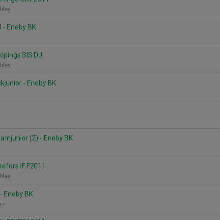
bley
 - Eneby BK
B
öpings BIS DJ
bley
ckjunior - Eneby BK
amjunior (2) - Eneby BK
refors IF F2011
bley
 - Eneby BK
nen