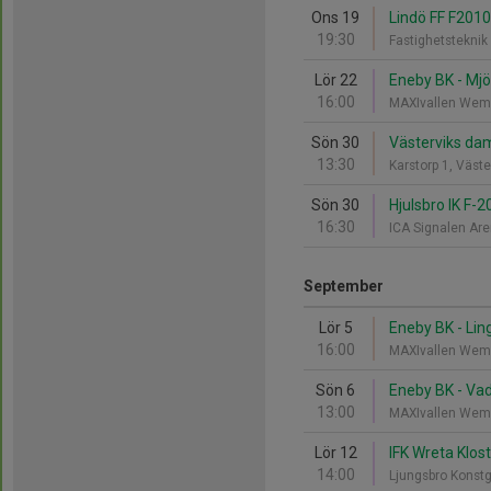
Ons 19
Lindö FF F2010
19:30
Fastighetstekni
Lör 22
Eneby BK - Mjö
16:00
MAXIvallen Wem
Sön 30
Västerviks damf
13:30
Karstorp 1, Väst
Sön 30
Hjulsbro IK F-
16:30
ICA Signalen Ar
September
Lör 5
Eneby BK - Li
16:00
MAXIvallen Wem
Sön 6
Eneby BK - Vad
13:00
MAXIvallen Wem
Lör 12
IFK Wreta Klos
14:00
Ljungsbro Konst