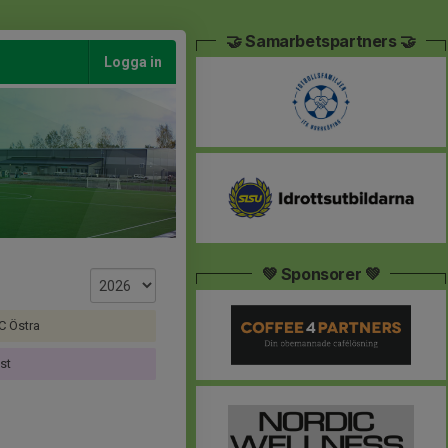
🤝 Samarbetspartners 🤝
Logga in
💚 Sponsorer 💚
C Östra
st