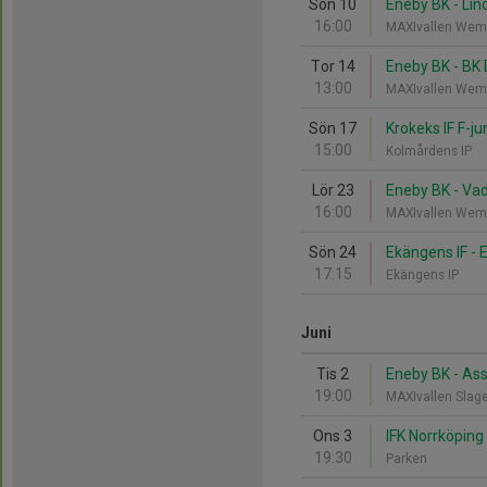
Sön 10
Eneby BK - Lin
16:00
MAXIvallen Wem
Tor 14
Eneby BK - BK 
13:00
MAXIvallen Wem
Sön 17
Krokeks IF F-ju
15:00
Kolmårdens IP
Lör 23
Eneby BK - Vad
16:00
MAXIvallen Wem
Sön 24
Ekängens IF - 
17:15
Ekängens IP
Juni
Tis 2
Eneby BK - Ass
19:00
MAXIvallen Slag
Ons 3
IFK Norrköping
19:30
Parken