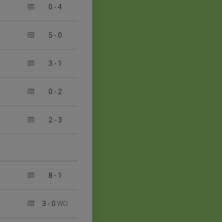
0
-
4
5
-
0
3
-
1
0
-
2
2
-
3
8
-
1
3
-
0
WO