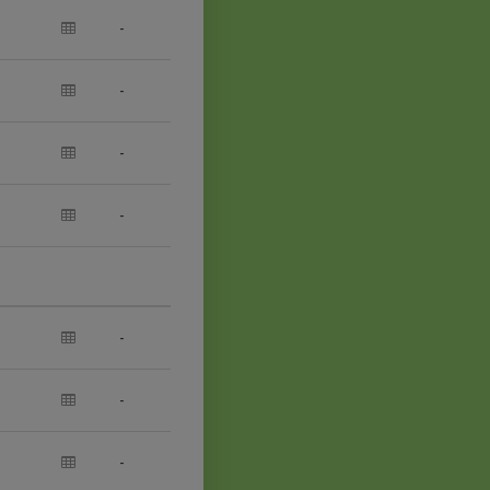
-
-
-
-
-
-
-