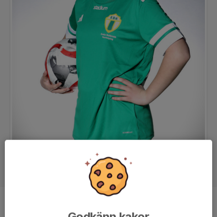
Position
-
Godkänn kakor