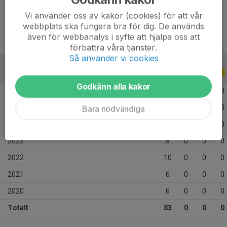
Ålder
13 år
Vi använder oss av kakor (cookies) för att vår
webbplats ska fungera bra för dig. De används
även för webbanalys i syfte att hjälpa oss att
förbättra våra tjänster.
Så använder vi cookies
ALLA SERIER
ALLA ÅR
Godkänn alla kakor
2026
23
0
0
0
2025
15
0
0
0
Bara nödvändiga
2024
15
0
0
0
2023
8
0
0
0
2022
10
0
0
0
2021
6
0
0
0
2020
6
0
0
0
Totalt
83
0
0
0