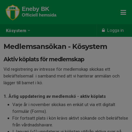
Eneby BK
Officiell hemsida
Logga in
Kösystem
Medlemsansökan - Kösystem
Aktiv köplats för medlemskap
Vid registrering av intresse för medlemskap skickas ett
bekräftelsemail i samband med att vi hanterar anmälan och
lägger till barnet i kö.
1. Årlig uppdatering av medlemskö - aktiv köplats
Varje år i november skickas en enkät ut via ett digitalt
formulär (Forms).
För fortsatt plats i kön krävs aktivt sökande och bekräftelse
från vårdnadshavare.
I Januari (v1) uppdaterar vi kölistan utifrån aktiva svar på