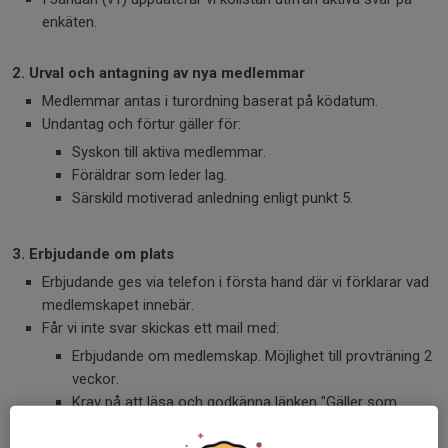
enkäten.
2. Urval och antagning av nya medlemmar
Medlemmar antas i turordning baserat på ködatum.
Undantag och förtur gäller för:
Syskon till aktiva medlemmar.
Föräldrar som leder lag.
Särskild motiverad anledning enligt punkt 5.
3. Erbjudande om plats
Erbjudande ges via telefon i första hand där vi förklarar vad
medlemskapet innebär.
Får vi inte svar skickas ett mail med:
Erbjudande om medlemskap. Möjlighet till provträning 2
veckor.
Krav på att läsa och godkänna länken "Gäller som
medlem".