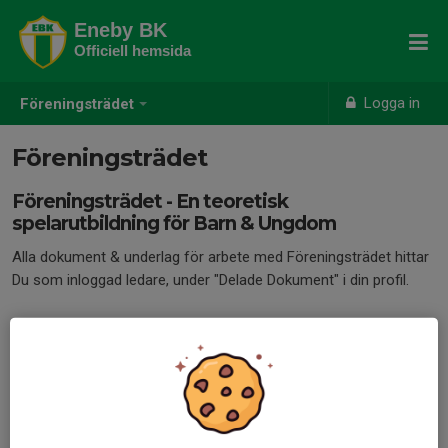
Eneby BK
Officiell hemsida
Logga in
Föreningsträdet
Föreningsträdet
Föreningsträdet - En teoretisk
spelarutbildning för Barn & Ungdom
Alla dokument & underlag för arbete med Föreningsträdet hittar
Du som inloggad ledare, under "Delade Dokument" i din profil.