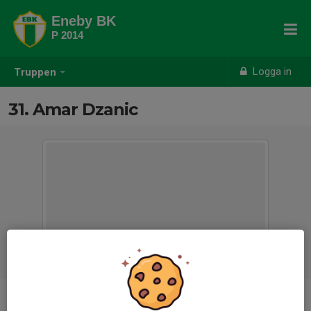
Eneby BK
P 2014
Logga in
Truppen
31. Amar Dzanic
Position
-