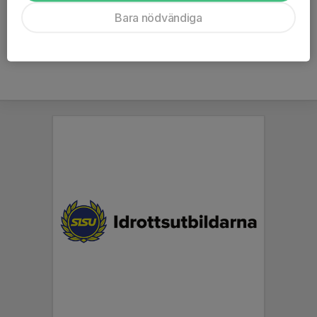
Ålder
12 år
Bara nödvändiga