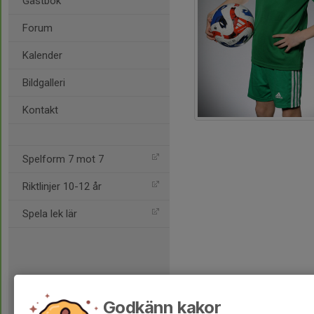
Gästbok
Forum
Kalender
Bildgalleri
Kontakt
Spelform 7 mot 7
Riktlinjer 10-12 år
Spela lek lär
Godkänn kakor