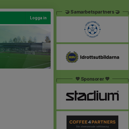
🤝 Samarbetspartners 🤝
Logga in
💚 Sponsorer 💚