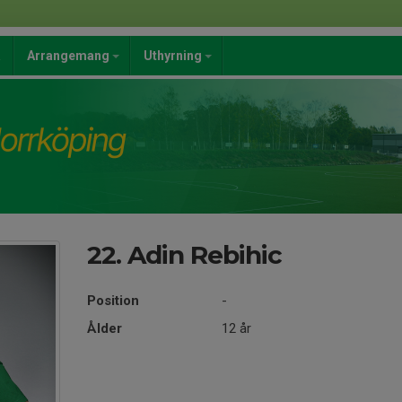
a
Arrangemang
Uthyrning
22. Adin Rebihic
Position
-
Ålder
12 år