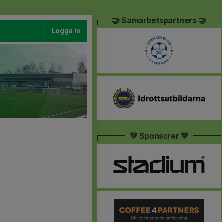
🤝 Samarbetspartners 🤝
Logga in
💚 Sponsorer 💚