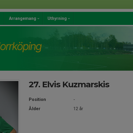
a
Arrangemang
Uthyrning
27. Elvis Kuzmarskis
Position
-
Ålder
12 år