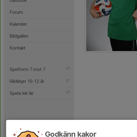
Gästbok
Forum
Kalender
Bildgalleri
Kontakt
Spelform 7 mot 7
Riktlinjer 10-12 år
Spela lek lär
Godkänn kakor