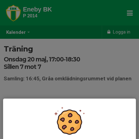
Eneby BK
P 2014
Logga in
Kalender
Träning
Onsdag 20 maj, 17:00-18:30
Sillen 7 mot 7
Samling: 16:45, Gråa omklädningsrummet vid planen