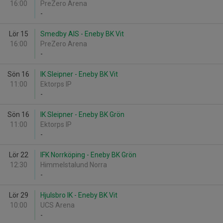
16:00
PreZero Arena
-
Lör 15
Smedby AIS - Eneby BK Vit
16:00
PreZero Arena
-
Sön 16
IK Sleipner - Eneby BK Vit
11:00
Ektorps IP
-
Sön 16
IK Sleipner - Eneby BK Grön
11:00
Ektorps IP
-
Lör 22
IFK Norrköping - Eneby BK Grön
12:30
Himmelstalund Norra
-
Lör 29
Hjulsbro IK - Eneby BK Vit
10:00
UCS Arena
-