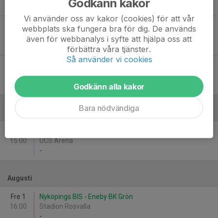
Godkänn kakor
-
Vi använder oss av kakor (cookies) för att vår
Sön 15
Krokeks IF - Eneby BK
webbplats ska fungera bra för dig. De används
11:00
Kullevi
även för webbanalys i syfte att hjälpa oss att
1
-
8
förbättra våra tjänster.
Så använder vi cookies
Ons 18
Eneby BK - Valdemarsviks IF 1
18:30
MAXIvallen Slaget
3
-
2
Godkänn alla kakor
Bara nödvändiga
Juli
Sön 27
Hjulsbro IK - Eneby BK Grön
15:00
UCS Arena
-
Augusti
Fre 1
Nyköpings BIS - Eneby BK Grön
16:00
Stadion Rosvalla
-