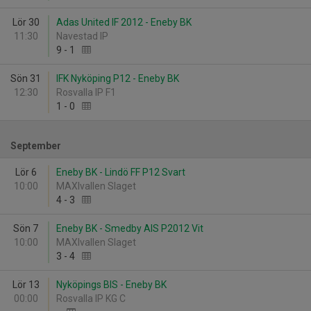
Lör 30
Adas United IF 2012 - Eneby BK
11:30
Navestad IP
9
-
1
Sön 31
IFK Nyköping P12 - Eneby BK
12:30
Rosvalla IP F1
1
-
0
September
Lör 6
Eneby BK - Lindö FF P12 Svart
10:00
MAXIvallen Slaget
4
-
3
Sön 7
Eneby BK - Smedby AIS P2012 Vit
10:00
MAXIvallen Slaget
3
-
4
Lör 13
Nyköpings BIS - Eneby BK
00:00
Rosvalla IP KG C