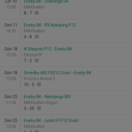
Lör 10
Eneby BK - Svärtinge SK
13:00
MAXIvallen
8
-
7
Sön 11
Eneby BK - IFK Nyköping P12
18:30
MAXIvallen
4
-
8
Sön 18
IK Sleipner P12 - Eneby BK
10:30
Ektorps IP
7
-
2
Sön 18
Smedby AIS P2012 Svart - Eneby BK
15:00
PreZero Arena C
10
-
5
Sön 25
Eneby BK - Nyköpings BIS
11:00
MAXIvallen Slaget
3
-
20
Sön 25
Eneby BK - Lindö FF P12 Svart
13:00
MAXIvallen