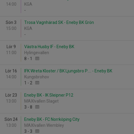
14:00
KGA
-
Sön 3
Trosa Vagnhärad SK - Eneby BK Grön
15:00
KGA
-
Lör 9
Västra Husby IF - Eneby BK
11:00
Hylingevallen
8
-
1
Lör 16
IFK Wreta Kloster / BK Ljungsbro P.... - Eneby BK
14:00
Kungsbrohov
1
-
2
Lör 23
Eneby BK - IK Sleipner P12
13:00
MAXIvallen Slaget
3
-
8
Sön 24
Eneby BK - FC Norrköping City
13:00
MAXIvallen Wembley
3
-
3