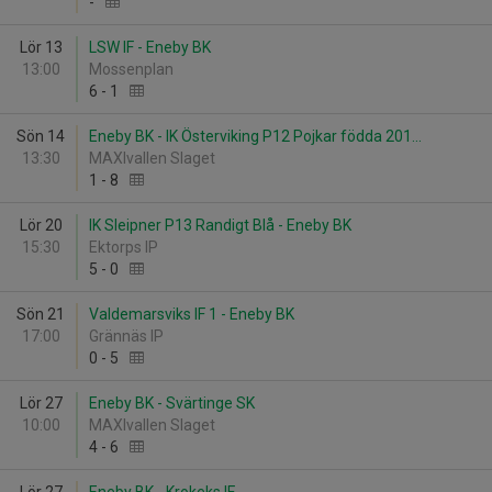
-
Lör 13
LSW IF - Eneby BK
13:00
Mossenplan
6
-
1
Sön 14
Eneby BK - IK Österviking P12 Pojkar födda 201...
13:30
MAXIvallen Slaget
1
-
8
Lör 20
IK Sleipner P13 Randigt Blå - Eneby BK
15:30
Ektorps IP
5
-
0
Sön 21
Valdemarsviks IF 1 - Eneby BK
17:00
Grännäs IP
0
-
5
Lör 27
Eneby BK - Svärtinge SK
10:00
MAXIvallen Slaget
4
-
6