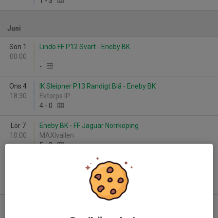
1
-
3
Juni
Sön 1
Lindö FF P12 Svart - Eneby BK
00:00
-
Ons 4
IK Sleipner P13 Randigt Blå - Eneby BK
18:30
Ektorps IP
4
-
0
Lör 7
Eneby BK - FF Jaguar Norrköping
10:00
MAXIvallen
5
-
2
Sön 8
Eneby BK - IFK Norrköping FK P2013 Röd
13:00
MAXIvallen
3
-
5
Lör 14
Västerviks FF - Eneby BK Grön
13:30
Karstorps Gård