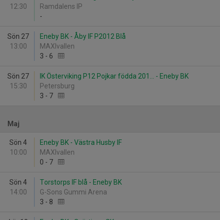
12:30
Ramdalens IP
-
Sön 27
Eneby BK - Åby IF P2012 Blå
13:00
MAXIvallen
3
-
6
Sön 27
IK Österviking P12 Pojkar födda 201... - Eneby BK
15:30
Petersburg
3
-
7
Maj
Sön 4
Eneby BK - Västra Husby IF
10:00
MAXIvallen
0
-
7
Sön 4
Torstorps IF blå - Eneby BK
14:00
G-Sons Gummi Arena
3
-
8