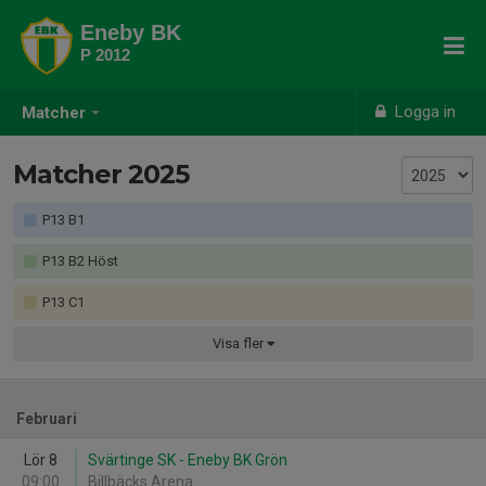
Eneby BK
P 2012
Logga in
Matcher
Matcher 2025
P13 B1
P13 B2 Höst
P13 C1
Visa
fler
Februari
Lör 8
Svärtinge SK - Eneby BK Grön
09:00
Billbäcks Arena