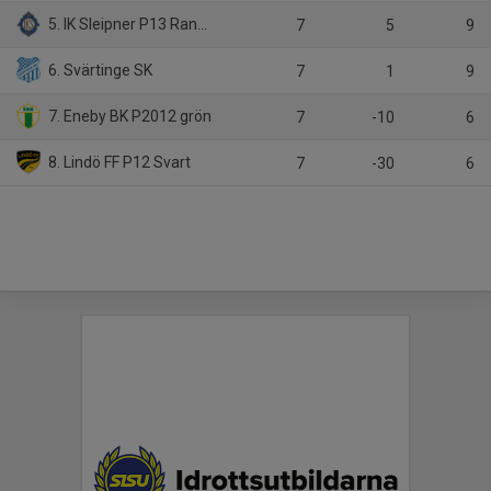
5. IK Sleipner P13 Randigt Blå
7
5
9
6. Svärtinge SK
7
1
9
7. Eneby BK P2012 grön
7
-10
6
8. Lindö FF P12 Svart
7
-30
6