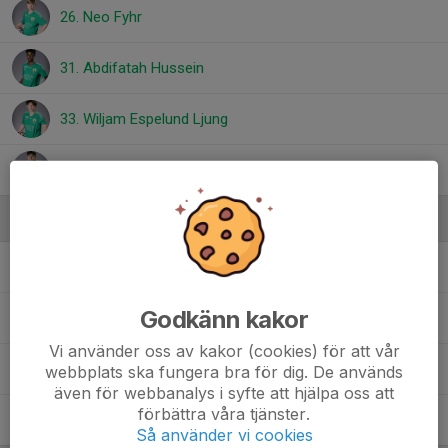
26. Neo Fyhr
31. Abdifatah Hussein
33. Wiljam Espelund Ljung
36. Mattias Al-Sheltan
Ledare
Emil Kyndel
Lagledare
Godkänn kakor
Jenny Niva
Ledare
Vi använder oss av kakor (cookies) för att vår
Roger Råsberg
Ledare
webbplats ska fungera bra för dig. De används
även för webbanalys i syfte att hjälpa oss att
förbättra våra tjänster.
Stefan Wiklund
Ledare
Så använder vi cookies