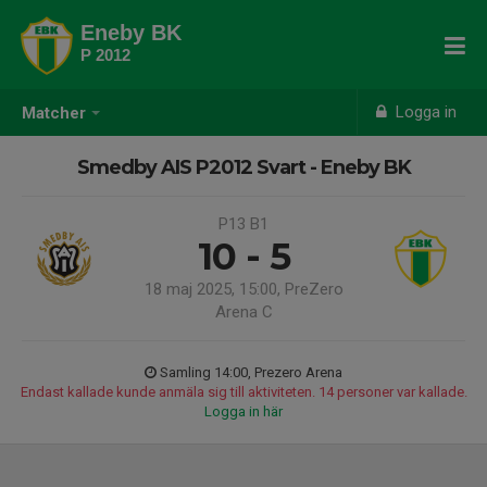
Eneby BK
P 2012
Logga in
Matcher
Smedby AIS P2012 Svart - Eneby BK
P13 B1
10 - 5
18 maj 2025, 15:00, PreZero
Arena C
Samling 14:00, Prezero Arena
Endast kallade kunde anmäla sig till aktiviteten. 14 personer var kallade.
Logga in här