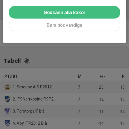
Godkänn alla kakor
Referat
Bara nödvändiga
Inget referat skrivet
Tabell
P13 B1
M
+/-
P
1. Smedby AIS P2012 Svart
7
25
15
2. IFK Norrköping FK P2013 Röd
7
12
15
3. Torstorps IF blå
7
11
12
4. Åby IF P2012 Blå
7
-14
12