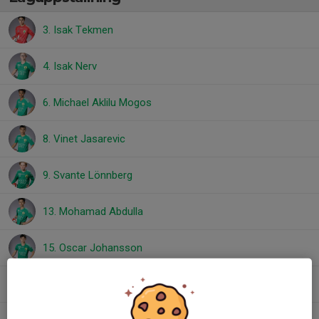
3. Isak Tekmen
4. Isak Nerv
6. Michael Aklilu Mogos
8. Vinet Jasarevic
9. Svante Lönnberg
13. Mohamad Abdulla
15. Oscar Johansson
20. Ivan Salokannel