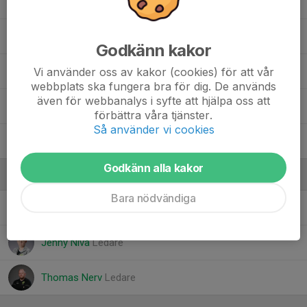
22. Lukas Niva
27. Gustav Sundelin
Godkänn kakor
Vi använder oss av kakor (cookies) för att vår
32. George Alshahin
webbplats ska fungera bra för dig. De används
även för webbanalys i syfte att hjälpa oss att
36. Mattias Al-Sheltan
förbättra våra tjänster.
Så använder vi cookies
55. Kevin Jokitalo
Godkänn alla kakor
Ledare
Bara nödvändiga
Emil Kyndel
Lagledare
Jenny Niva
Ledare
Thomas Nerv
Ledare