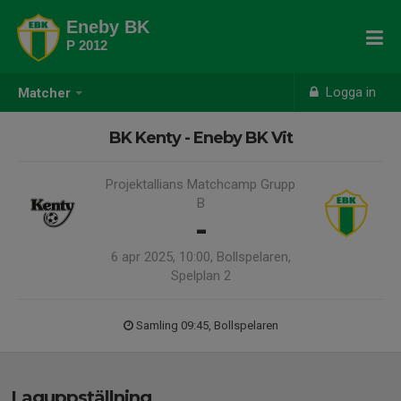
Eneby BK
P 2012
Logga in
Matcher
BK Kenty - Eneby BK Vit
Projektallians Matchcamp Grupp
B
-
6 apr 2025, 10:00, Bollspelaren,
Spelplan 2
Samling 09:45, Bollspelaren
Laguppställning