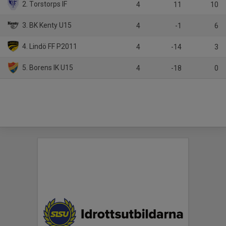
2. Torstorps IF
4
11
10
3. BK Kenty U15
4
-1
6
4. Lindö FF P2011
4
-14
3
5. Borens IK U15
4
-18
0