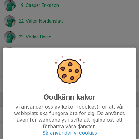
19. Casper Eriksson
22. Valter Nordanslätt
23. Vedad Begic
27. Olle Carlsson Jeppsson
51. Levis Jigholm
98. Wilmer Törnfeldt
Godkänn kakor
Ledare
Vi använder oss av kakor (cookies) för att vår
webbplats ska fungera bra för dig. De används
Adis Puric
Huvudtränare
även för webbanalys i syfte att hjälpa oss att
förbättra våra tjänster.
Daniel Hellberg
Ledare
Så använder vi cookies