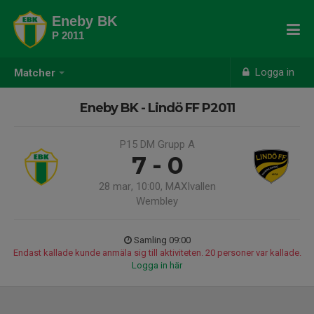
Eneby BK
P 2011
Logga in
Matcher
Eneby BK - Lindö FF P2011
P15 DM Grupp A
7 - 0
28 mar, 10:00, MAXIvallen
Wembley
Samling 09:00
Endast kallade kunde anmäla sig till aktiviteten. 20 personer var kallade.
Logga in här