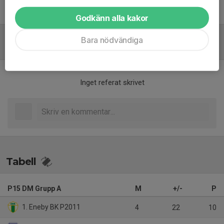
Fredrik Didrikson
Fys och målvaktstränare.
Godkänn alla kakor
Bara nödvändiga
Referat
Inget referat skrivet
Tabell
P15 DM Grupp A
M
+/-
P
1. Eneby BK P2011
4
22
10