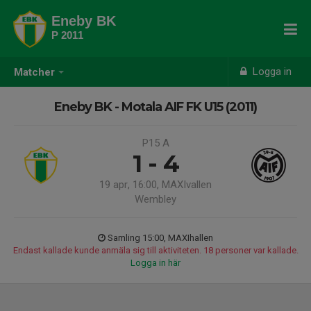
Eneby BK
P 2011
Logga in
Matcher
Eneby BK - Motala AIF FK U15 (2011)
P15 A
1 - 4
19 apr, 16:00, MAXIvallen
Wembley
Samling 15:00, MAXIhallen
Endast kallade kunde anmäla sig till aktiviteten. 18 personer var kallade.
Logga in här