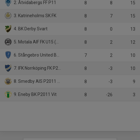
2. Åtvidabergs FF P11
8
8
15
3. Katrineholms SK FK
8
7
15
4. BK Derby Svart
8
0
13
5. Motala AIF FK U15 (2011)
8
2
12
6. Stångebro United BK 2011
7
2
10
7. IFK Norrköping FK P2012
8
-3
10
8. Smedby AIS P2011 Svart
8
-3
9
9. Eneby BK P2011 Vit
8
-26
3