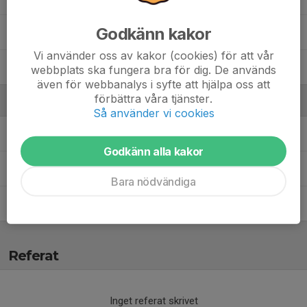
Godkänn kakor
77. Lamija Krdjic
Vi använder oss av kakor (cookies) för att vår
99. Hena Ebrahimzadeh
webbplats ska fungera bra för dig. De används
även för webbanalys i syfte att hjälpa oss att
förbättra våra tjänster.
Ledare
Så använder vi cookies
Admir Krdjic
ledare
Godkänn alla kakor
Fredrik Sjösten
Ledare
Bara nödvändiga
Maria Gustavsson
Tränare
Referat
Inget referat skrivet