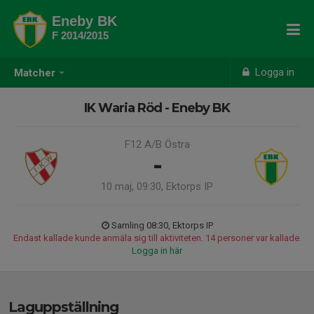
Eneby BK
F 2014/2015
Logga in
Matcher
IK Waria Röd - Eneby BK
F12 A/B Östra
-
10 maj, 09:30, Ektorps IP
Samling 08:30, Ektorps IP
Endast kallade kunde anmäla sig till aktiviteten. 14 personer var kallade.
Logga in här
Laguppställning