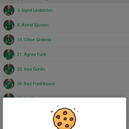
5. Sigrid Lindström
8. Astrid Sjösten
19. Chloé Girdenis
21. Agnes Funk
23. Ines Gurdic
26. Inez Fredriksson
29. Ida Gustavsson
47. Hanna Mesetovic
50. Lilly Tegnér