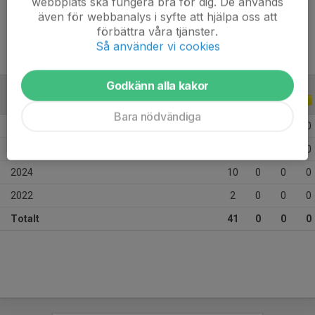
webbplats ska fungera bra för dig. De används
Ålder
11 år
även för webbanalys i syfte att hjälpa oss att
förbättra våra tjänster.
Så använder vi cookies
Godkänn alla kakor
ALLA SERIER
ALLA ÅR
Bara nödvändiga
2026
13
0
0
0
2025
16
0
0
0
2024
10
0
0
0
2022
2
0
0
0
Totalt
41
0
0
0