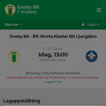
Eneby BK
F 2014/2015
Logga in
Matcher
Eneby BK - IFK Wreta Kloster BK Ljungsbro
F11 C Östra
Idag, 13:00
MAXIvallen Sillen
Samling 12:00, Kaffeterian Maxihallen
Endast kallade kan anmäla sig till aktiviteten. 16 personer är kallade.
Logga in här
Laguppställning