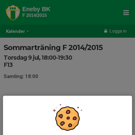
Eneby BK
F 2014/2015
Logga in
Kalender
Sommarträning F 2014/2015
Torsdag 9 jul, 18:00-19:30
F13
Samling: 18:00