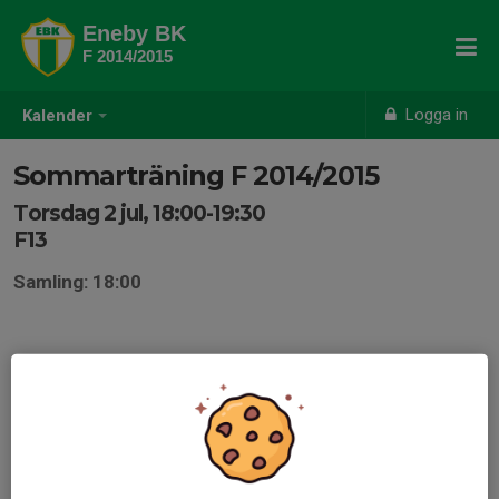
Eneby BK
F 2014/2015
Logga in
Kalender
Sommarträning F 2014/2015
Torsdag 2 jul, 18:00-19:30
F13
Samling: 18:00