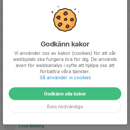
Freja Björk Skog
Hedda Ibjer
Ilse Isaksson
Godkänn kakor
Vi använder oss av kakor (cookies) för att vår
Kerstin Lindgren
webbplats ska fungera bra för dig. De används
även för webbanalys i syfte att hjälpa oss att
förbättra våra tjänster.
Leah Girdenyte
Så använder vi cookies
Leia Träff
Godkänn alla kakor
Bara nödvändiga
Lily Hellström
Lova Moberg