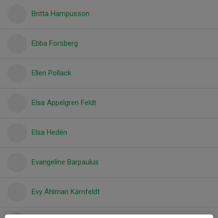
Britta Hampusson
Ebba Forsberg
Ellen Pollack
Elsa Appelgren Feldt
Elsa Hedén
Evangeline Barpaulus
Evy Ählman Kärnfeldt