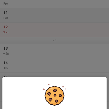
Fre
11
Lör
12
Sön
v.3
13
Mån
14
Tis
15
Ons
16
18:00
Träning inomhus - P2016 ⚽
19:00
Tor
MAXIhallen
17