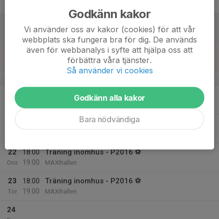
Fre
Godkänn kakor
18
Vi använder oss av kakor (cookies) för att vår
Lör
webbplats ska fungera bra för dig. De används
även för webbanalys i syfte att hjälpa oss att
19
förbättra våra tjänster.
Sön
Så använder vi cookies
v.4
20
Godkänn alla kakor
Mån
Bara nödvändiga
21
Tis
22
18:00
Träning inomhus - P2016 ⚽
19:00
Ons
MAXIhallen
23
18:00
Träning inomhus - P2016 ⚽
19:00
Tor
MAXIhallen
24