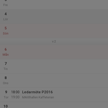
Fre
4
Lör
5
Sön
v.2
6
Mån
7
Tis
8
Ons
9
18:00
Ledarmöte P2016
19:00
Tor
MAXIhallen Kaffeterian
10