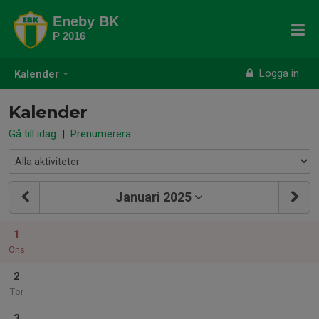
Eneby BK
P 2016
Logga in
Kalender
Kalender
Gå till idag
|
Prenumerera
Januari 2025
1
Ons
2
Tor
3