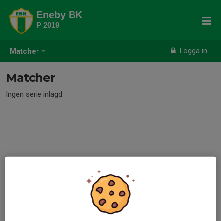
Eneby BK
P 2019
Logga in
Matcher
Matcher
Ingen serie inlagd