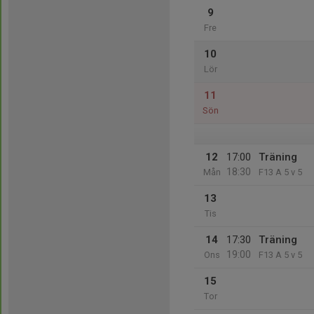
9
Fre
10
Lör
11
Sön
12
17:00
Träning
18:30
Mån
F13 A 5 v 5
13
Tis
14
17:30
Träning
19:00
Ons
F13 A 5 v 5
15
Tor