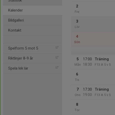
Statistik
2
Kalender
Fre
Bildgalleri
3
Lör
Kontakt
4
Sön
Spelform 5 mot 5
Riktlinjer 8-9 år
5
17:00
Träning
18:30
Mån
F13 A 5 v 5
Spela lek lär
6
Tis
7
17:30
Träning
19:00
Ons
F13 A 5 v 5
8
Tor