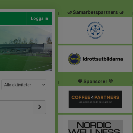
🤝 Samarbetspartners 🤝
Logga in
💚 Sponsorer 💚