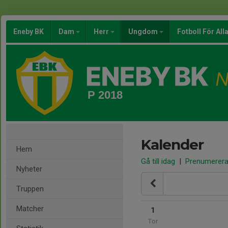
Eneby BK
Dam
Herr
Ungdom
Fotboll För All
P 2018
Kalender
Hem
Gå till idag
|
Prenumerer
Nyheter
Truppen
Matcher
1
Tor