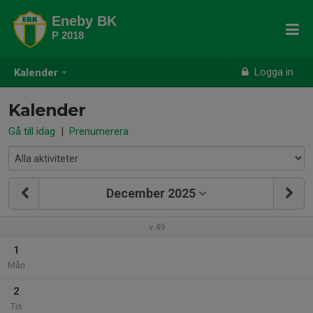
Eneby BK
P 2018
Logga in
Kalender
Kalender
Gå till idag
|
Prenumerera
December 2025
v.49
1
Mån
2
Tis