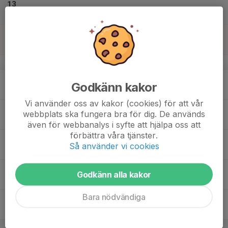
13
Lör
14
Sön
v.51
15
Godkänn kakor
Mån
Vi använder oss av kakor (cookies) för att vår
16
webbplats ska fungera bra för dig. De används
Tis
även för webbanalys i syfte att hjälpa oss att
förbättra våra tjänster.
17
17:00
Träning
Så använder vi cookies
18:00
Ons
Maxihallen
18
Godkänn alla kakor
Tor
Bara nödvändiga
19
Fre