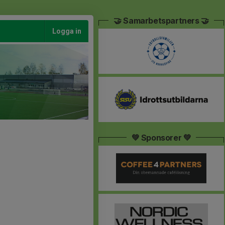
🤝 Samarbetspartners 🤝
Logga in
💚 Sponsorer 💚