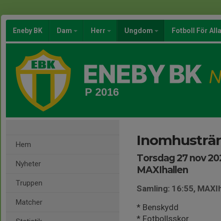
Eneby BK
Dam
Herr
Ungdom
Fotboll För All
P 2016
Inomhusträni
Hem
Torsdag 27 nov 202
Nyheter
MAXIhallen
Truppen
Samling: 16:55, MAXI
Matcher
* Benskydd
* Fotbollsskor