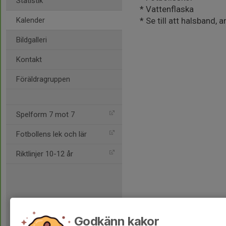
Statistik
* Vattenflaska
Kalender
* Se till att halsband
Bildgalleri
Kontakt
Föräldragruppen
Spelform 7 mot 7
Fotbollens lek och lär
Riktlinjer 10-12 år
Godkänn kakor