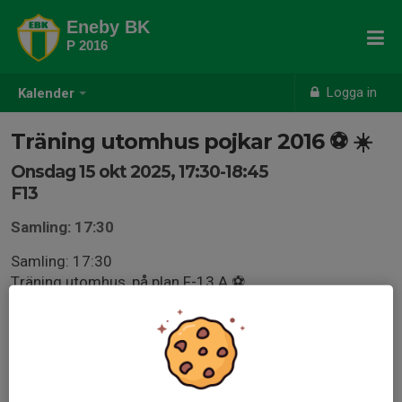
Eneby BK
P 2016
Logga in
Kalender
Träning utomhus pojkar 2016 ⚽️ ☀️
Onsdag 15 okt 2025, 17:30-18:45
F13
Samling: 17:30
Samling: 17:30
Träning utomhus, på plan F-13 A ⚽
* Benskydd
* Fotbollsskor
* Vattenflaska
* Se till att halsband, armband och örhängen är avtagna