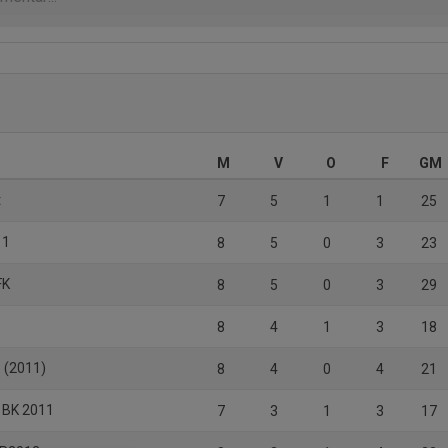
M
V
O
F
GM
t
7
5
1
1
25
11
8
5
0
3
23
FK
8
5
0
3
29
8
4
1
3
18
5 (2011)
8
4
0
4
21
 BK 2011
7
3
1
3
17