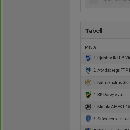
Tabell
P15 A
1. Hjulsbro IK U15 Vi
2. Åtvidabergs FF P
3. Katrineholms SK 
4. BK Derby Svart
5. Motala AIF FK U1
6. Stångebro United