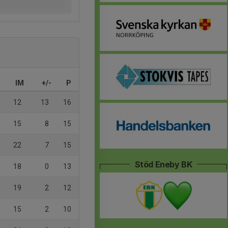
IM
+/-
P
12
13
16
15
8
15
22
7
15
Stöd Eneby BK
18
0
13
19
2
12
15
2
10