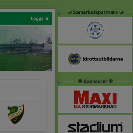
🤝 Samarbetspartners 🤝
Logga in
💚 Sponsorer 💚