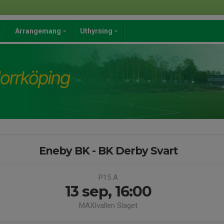
a
Arrangemang
Uthyrning
Eneby BK - BK Derby Svart
P15 A
13 sep, 16:00
MAXIvallen Slaget